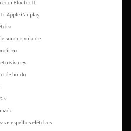
a com Bluetooth
to Apple Car play
étrica
de som no volante
omático
retrovisores
r de bordo
o
2 v
ionado
vas e espelhos elétricos