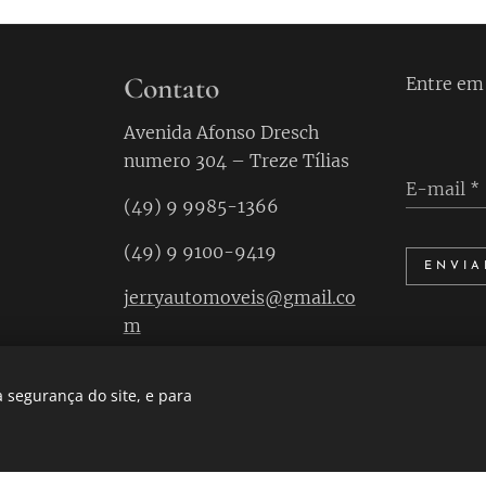
Contato
Entre em
Avenida Afonso Dresch
numero 304 – Treze Tílias
E-mail
(49) 9 9985-1366
(49) 9 9100-9419
ENVIA
jerryautomoveis@gmail.co
m
 segurança do site, e para
Desenvolvido por
Webnode
Cookies
Com
oi criado com Webnode.
Crie um grátis para você também!