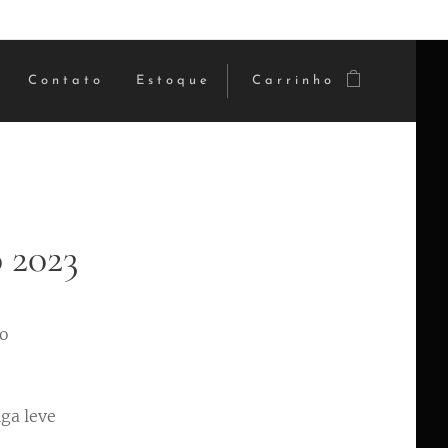
Contato
Estoque
Carrinho
 2023
o
iga leve