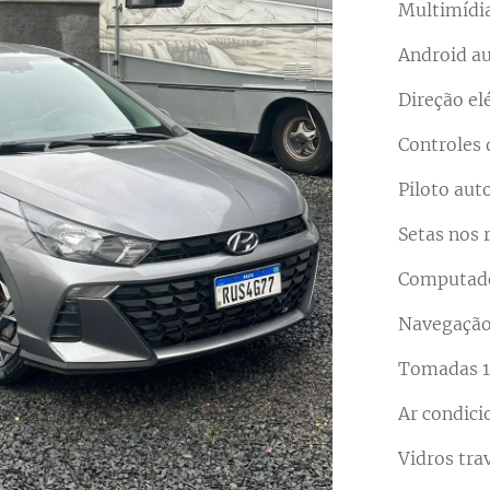
Multimídi
Android au
Direção el
Controles 
Piloto aut
Setas nos 
Computado
Navegaçã
Tomadas 1
Ar condic
Vidros tra