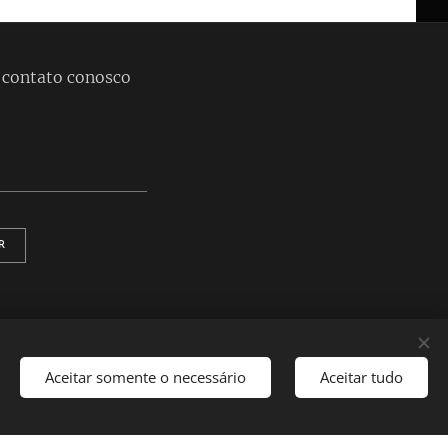
 contato conosco
R
Aceitar somente o necessário
Aceitar tudo
ece agora