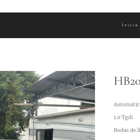
Início
HB20
Automátic
1.0 Tgdi
Rodas de l